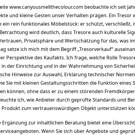
Seite www.canyousmellthecolour.com beobachte ich seit Jah
kte und kleine Gesten unser Verhalten prägen. Ein Tresor w
e ein rein funktionales Möbelstück: er schützt, verschließt, 
Betrachtung wird deutlich, dass Tresore auch kulturelle Si
Vertrauen, Privatsphäre und Wertschätzung für das, was im 
rag setze ich mich mit dem Begriff „Tresorverkauf“ auseinan
er Perspektive des Kaufakts. Ich frage, welche Rolle Tresore
n, in der Einrichtung und in der Wahrnehmung von Sicherheit
ische Hinweise zur Auswahl, Erklärung technischer Norme
e Sie mit kleinen Gestaltungsschritten die Funktion eines S
eren können, ohne dass er zu einem störenden Fremdkörpe
eleuchte ich, wie Anbieter durch geprüfte Standards und B
Produkt zum vertrauenswürdigen Objekt unterstützen kö
e Ergänzung zur inhaltlichen Beratung bietet eine Übersich
Serviceangeboten. Wenn Sie sich über Angebote und geprüf