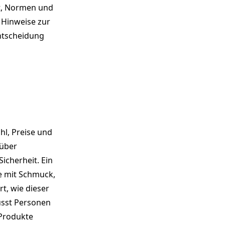
t, Normen und
 Hinweise zur
ntscheidung
l, Preise und
 über
icherheit. Ein
te mit Schmuck,
t, wie dieser
wusst Personen
 Produkte