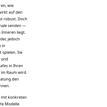
ren, wie
irkt auf den
ist robust. Doch
gnale senden —
Inneren liegt.
der, jedoch
 in
 spielen. Sie
n und
afes in Ihren
r im Raum wird.
eratung den
nnen.
t mit konkreten
te Modelle