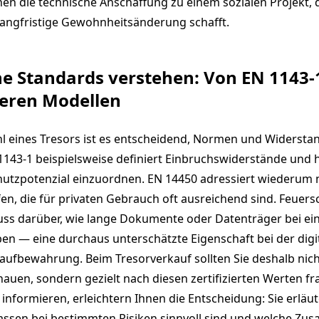
n die technische Anschaffung zu einem sozialen Projekt, 
langfristige Gewohnheitsänderung schafft.
e Standards verstehen: Von EN 1143-1
heren Modellen
l eines Tresors ist es entscheidend, Normen und Widersta
1143-1 beispielsweise definiert Einbruchswiderstände und hi
utzpotenzial einzuordnen. EN 14450 adressiert wiederum 
fen, die für privaten Gebrauch oft ausreichend sind. Feuer
uss darüber, wie lange Dokumente oder Datenträger bei e
ben — eine durchaus unterschätzte Eigenschaft bei der digi
ufbewahrung. Beim Tresorverkauf sollten Sie deshalb nich
auen, sondern gezielt nach diesen zertifizierten Werten fra
informieren, erleichtern Ihnen die Entscheidung: Sie erläu
ssen bei bestimmten Risiken sinnvoll sind und welche Zus