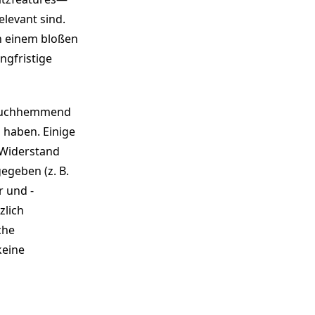
levant sind.
on einem bloßen
ngfristige
nbruchhemmend
 haben. Einige
 Widerstand
egeben (z. B.
r und -
zlich
che
keine