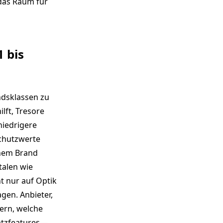
das Raum für
 bis
ndsklassen zu
lft, Tresore
niedrigere
schutzwerte
inem Brand
talen wie
t nur auf Optik
gen. Anbieter,
tern, welche
atzfeatures—