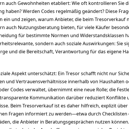
n auch Gewohnheiten etabliert: Wie oft kontrollieren Sie
ng haben? Werden Codes regelmäßig geändert? Diese Fragen
en ein und zeigen, warum Anbieter, die beim Tresorverkauf n
rn auch Nutzungsberatung bieten, für viele Käufer besonde
scheidung für bestimmte Normen und Widerstandsklassen h
rheitsrelevante, sondern auch soziale Auswirkungen: Sie sig
orge und die Bereitschaft, Verantwortung für das eigene H
ziale Aspekt unterschätzt: Ein Tresor schafft nicht nur Sich
en und Vertrauensverhältnisse innerhalb von Haushalten 
oder Codes verwaltet, übernimmt eine neue Rolle; die Festl
 transparente Kommunikation darüber reduziert Konflikte 
se. Beim Tresorverkauf ist es daher hilfreich, explizit über
chen Fragen informiert zu werden—etwa durch Checklisten
äden, die Anbieter in Beratungsgesprächen nutzen können.