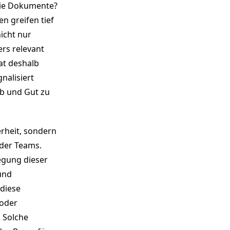
 die Dokumente?
 greifen tief
icht nur
rs relevant
at deshalb
nalisiert
ab und Gut zu
erheit, sondern
oder Teams.
egung dieser
und
 diese
 oder
 Solche