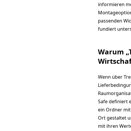
informieren mö
Montageoptione
passenden Wid
fundiert unter
Warum „Tr
Wirtscha
Wenn über Tre
Lieferbedingun
Raumorganisati
Safe definiert
ein Ordner mit
Ort gestaltet 
mit ihren Wer