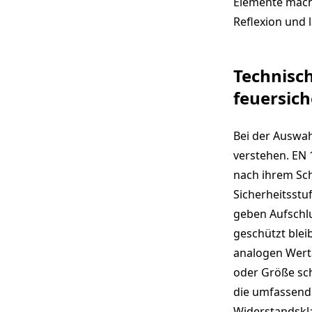
Elemente mache
Reflexion und 
Technisch
feuersic
Bei der Auswah
verstehen. EN 
nach ihrem Sch
Sicherheitsstu
geben Aufschl
geschützt blei
analogen Werta
oder Größe sch
die umfassend 
Widerstandskla