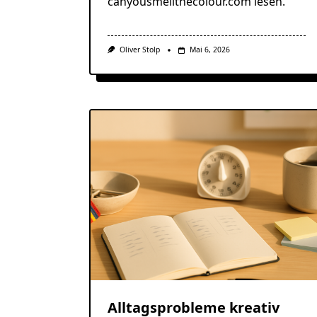
canyousmellthecolour.com lesen.
Oliver Stolp
Mai 6, 2026
Alltagsprobleme kreativ